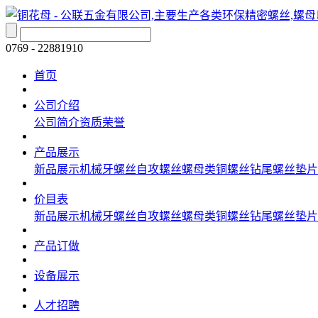
0769 - 22881910
首页
公司介绍
公司简介
资质荣誉
产品展示
新品展示
机械牙螺丝
自攻螺丝
螺母类
铜螺丝
钻尾螺丝
垫片
价目表
新品展示
机械牙螺丝
自攻螺丝
螺母类
铜螺丝
钻尾螺丝
垫片
产品订做
设备展示
人才招聘