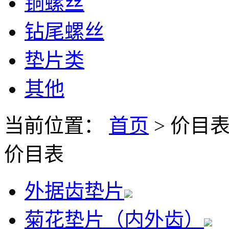
铜螺丝
钻尾螺丝
垫片类
其他
当前位置：
首页
> 价目表
价目表
外据齿垫片
菊花垫片（内外齿）