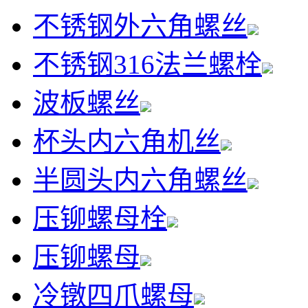
不锈钢外六角螺丝
不锈钢316法兰螺栓
波板螺丝
杯头内六角机丝
半圆头内六角螺丝
压铆螺母栓
压铆螺母
冷镦四爪螺母