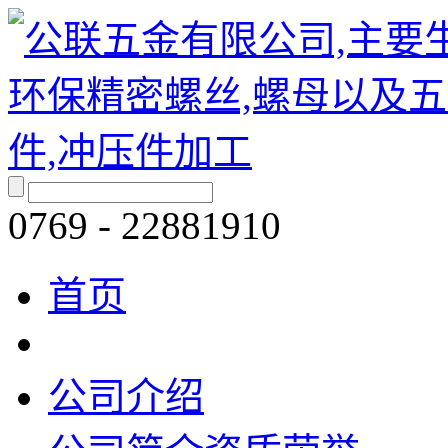
0769 - 22881910
首页
公司介绍