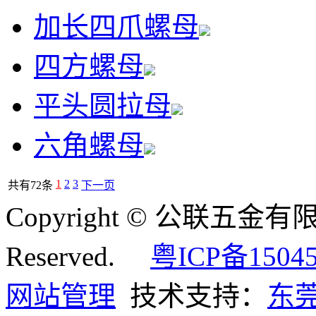
加长四爪螺母
四方螺母
平头圆拉母
六角螺母
1
2
3
共有72条
下一页
Copyright © 公联五金有
Reserved.
粤ICP备1504
网站管理
技术支持：
东